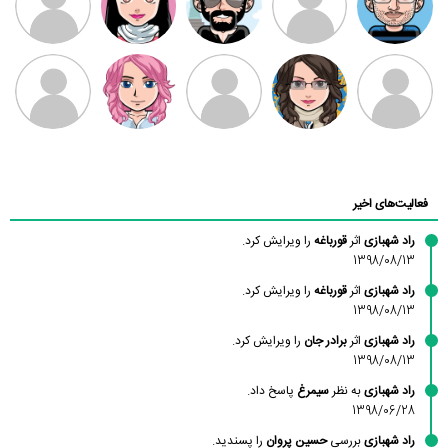
بابی براون
سامان راحمی
امیردلتا
امیروو
ملیکا منتظری
عارفه داستانپور
محسن
فاطمه
حسین پروان
مانلی نشایی
ادریس صفری
محمودزاده
شهشهانی
مقدم
فعالیت‌های اخیر
راد شهبازی
اثر
قورباغه
را ویرایش کرد.
1398/08/13
راد شهبازی
اثر
قورباغه
را ویرایش کرد.
1398/08/13
راد شهبازی
اثر
برادر جان
را ویرایش کرد.
1398/08/13
راد شهبازی
به نظر
سیمرغ
پاسخ داد.
1398/06/28
راد شهبازی
بررسی
حسین پروان
را پسندید.