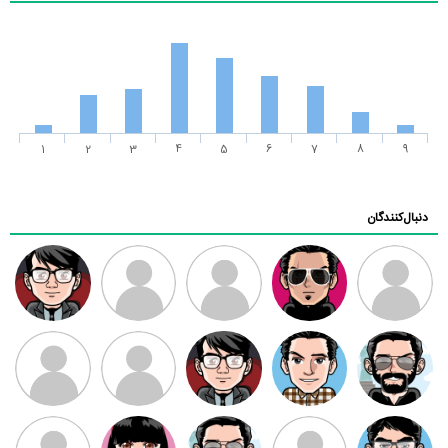
1
2
3
4
5
6
7
8
9
دنبال‌کنندگان
ممدرضا
رضا کاظمی
زهرا ~
ابتین
سید محمد
موسوی
مهدی فرهمند
مهدی سلطانی
داود رضیی
طرفدار میلی
کیوان کیانی