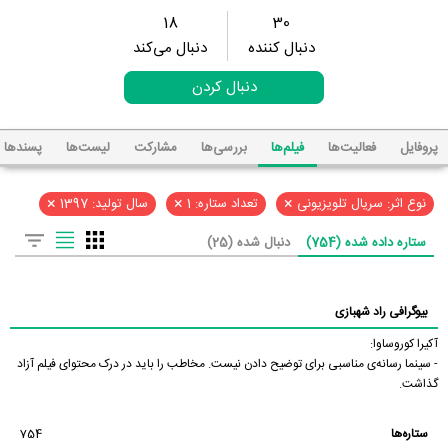
18
30
دنبال کننده
دنبال می‌کند
دنبال کردن
پروفایل
فعالیت‌ها
فیلم‌ها
بررسی‌ها
مشارکت
لیست‌ها
پسند‌ها
×
×
×
نوع اثر: سریال تلویزیونی
تعداد ستاره: 1
سال تولید: 1397
ستاره داده شده (754)
دنبال شده (25)
بیوگرافی راد شهبازی
آکیرا کوروساوا:
- سینما رسانه‌ی مناسبی برای توضیح دادن نیست. مخاطب را باید در درک محتوای فیلم آزاد
گذاشت.
ستاره‌ها
754