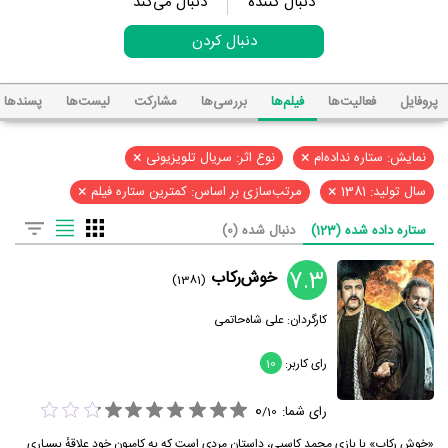
دنبال کننده
دنبال می‌کند
دنبال کردن
پروفایل
فعالیت‌ها
فیلم‌ها
بررسی‌ها
مشارکت
لیست‌ها
پسند‌ها
×
×
نمایش: ستاره نداده‌ام
نوع اثر: سریال تلویزیونی
×
×
سال تولید: 1381
مرتب‌سازی بر اساس: کمترین ستاره فیلم
ستاره داده شده (123)
دنبال شده (0)
7.3
خوش‌رکاب
(1381)
کارگردان:
علی شاه‌حاتمی
رای کاربر:
10
0
رای شما:
/
10
«خوش رکاب» با بازی محمد کاسبی، داستان مردی است که به کامیون خود علاقهٔ بسیاری