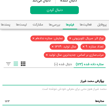
دنبال کننده
دنبال می‌کند
دنبال کردن
پروفایل
فعالیت‌ها
فیلم‌ها
بررسی‌ها
مشارکت
لیست‌ها
پسند‌ها
×
×
نوع اثر: سریال تلویزیونی
نمایش: ستاره نداده‌ام
×
×
تعداد ستاره: 9
سال تولید: 1379
×
مرتب‌سازی بر اساس: جدیدترین سال تولید
ستاره داده شده (123)
دنبال شده (0)
بیوگرافی محمد شیراز
محمد شیراز هنوز متنی برای معرفی خودش ننوشته است.
ستاره‌ها
123