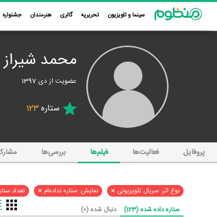
سینما و تلویزیون
تحریریه
گالری
هنرمندان
جشنواره
محمد شیراز
عضویت از دی 1397
ستاره
123
پروفایل
فعالیت‌ها
فیلم‌ها
بررسی‌ها
مشارک
×
×
نوع اثر: سریال تلویزیونی
نمایش: ستاره نداده‌ام
تعداد ستاره
ستاره داده شده (123)
دنبال شده (0)