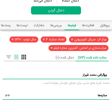
دنبال کننده
دنبال می‌کند
دنبال کردن
پروفایل
فعالیت‌ها
فیلم‌ها
بررسی‌ها
مشارکت
لیست‌ها
پسند‌ها
×
×
×
نوع اثر: سریال تلویزیونی
تعداد ستاره: 6
سال تولید: 1390
×
مرتب‌سازی بر اساس: کمترین ستاره فیلم
ستاره داده شده (123)
دنبال شده (0)
بیوگرافی محمد شیراز
محمد شیراز هنوز متنی برای معرفی خودش ننوشته است.
ستاره‌ها
123