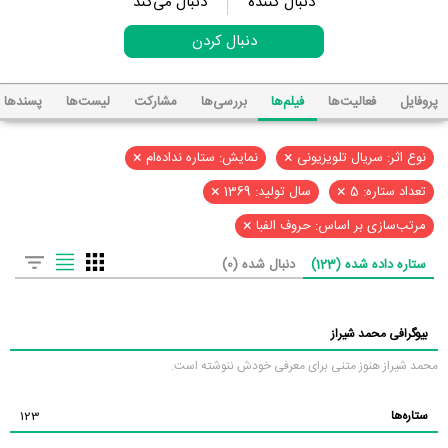
دنبال کننده
دنبال می‌کند
دنبال کردن
پروفایل
فعالیت‌ها
فیلم‌ها
بررسی‌ها
مشارکت
لیست‌ها
پسند‌ها
×
×
نوع اثر: سریال تلویزیونی
نمایش: ستاره نداده‌ام
×
×
تعداد ستاره: 5
سال تولید: 1369
×
مرتب‌سازی بر اساس: حروف الفبا
ستاره داده شده (123)
دنبال شده (0)
بیوگرافی محمد شیراز
محمد شیراز هنوز متنی برای معرفی خودش ننوشته است.
ستاره‌ها
123