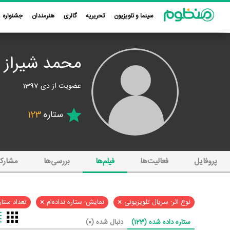
سینما و تلویزیون
تحریریه
گالری
هنرمندان
جشنواره
محمد شیراز
عضویت از دی 1397
ستاره
123
پروفایل
فعالیت‌ها
فیلم‌ها
بررسی‌ها
مشارک
×
×
نوع اثر: سریال تلویزیونی
نمایش: ستاره نداده‌ام
تعداد ستاره
ستاره داده شده (123)
دنبال شده (0)