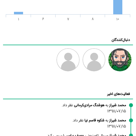
1
6
7
8
10
دنبال‌کنندگان
رادین
طرفدار میلی
فرهاد
بابی براون
فعالیت‌های اخیر
محمد شیراز
به
هوشنگ مرادی‌کرمانی
نظر داد.
1398/07/15
محمد شیراز
به
شکوه قاسم نیا
نظر داد.
1398/07/15
محمد شیراز
سریال تلویزیونی
یوسف پیامبر
را بررسی کرد.