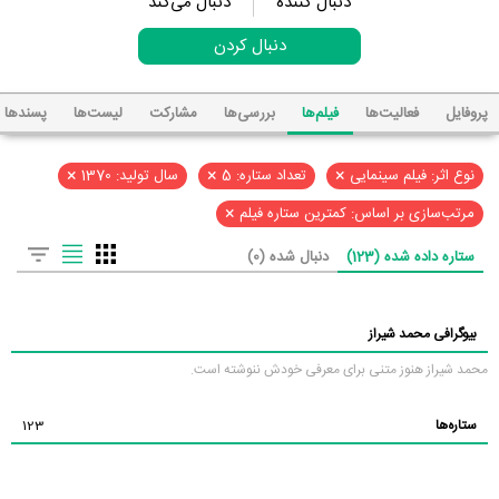
دنبال کننده
دنبال می‌کند
دنبال کردن
پروفایل
فعالیت‌ها
فیلم‌ها
بررسی‌ها
مشارکت
لیست‌ها
پسند‌ها
×
×
×
نوع اثر: فیلم سینمایی
تعداد ستاره: 5
سال تولید: 1370
×
مرتب‌سازی بر اساس: کمترین ستاره فیلم
ستاره داده شده (123)
دنبال شده (0)
بیوگرافی محمد شیراز
محمد شیراز هنوز متنی برای معرفی خودش ننوشته است.
ستاره‌ها
123