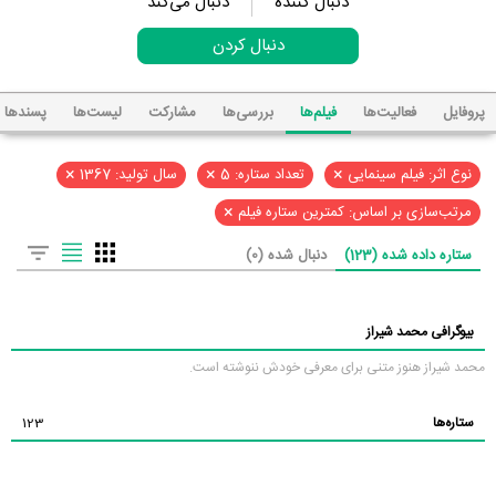
دنبال کننده
دنبال می‌کند
دنبال کردن
پروفایل
فعالیت‌ها
فیلم‌ها
بررسی‌ها
مشارکت
لیست‌ها
پسند‌ها
×
×
×
نوع اثر: فیلم سینمایی
تعداد ستاره: 5
سال تولید: 1367
×
مرتب‌سازی بر اساس: کمترین ستاره فیلم
ستاره داده شده (123)
دنبال شده (0)
بیوگرافی محمد شیراز
محمد شیراز هنوز متنی برای معرفی خودش ننوشته است.
ستاره‌ها
123