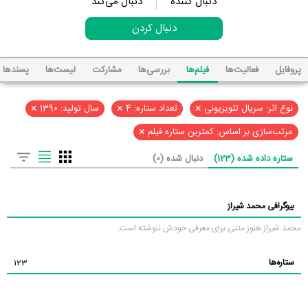
دنبال کننده
دنبال می‌کند
دنبال کردن
پروفایل
فعالیت‌ها
فیلم‌ها
بررسی‌ها
مشارکت
لیست‌ها
پسند‌ها
×
×
×
نوع اثر: سریال تلویزیونی
تعداد ستاره: 4
سال تولید: 1390
×
مرتب‌سازی بر اساس: کمترین ستاره فیلم
ستاره داده شده (123)
دنبال شده (0)
بیوگرافی محمد شیراز
محمد شیراز هنوز متنی برای معرفی خودش ننوشته است.
ستاره‌ها
123