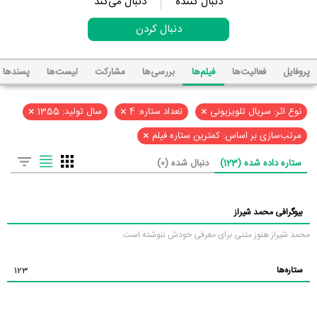
دنبال کننده
دنبال می‌کند
دنبال کردن
پروفایل
فعالیت‌ها
فیلم‌ها
بررسی‌ها
مشارکت
لیست‌ها
پسند‌ها
×
×
×
نوع اثر: سریال تلویزیونی
تعداد ستاره: 4
سال تولید: 1355
×
مرتب‌سازی بر اساس: کمترین ستاره فیلم
ستاره داده شده (123)
دنبال شده (0)
بیوگرافی محمد شیراز
محمد شیراز هنوز متنی برای معرفی خودش ننوشته است.
ستاره‌ها
123