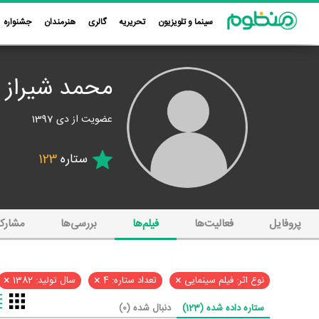
سینما و تلویزیون
تحریریه
گالری
هنرمندان
جشنواره
محمد شیراز
عضویت از دی 1397
ستاره
123
پروفایل
فعالیت‌ها
فیلم‌ها
بررسی‌ها
مشارک
×
×
×
نوع اثر: فیلم سینمایی
تعداد ستاره: 4
سال تولید: 1382
ستاره داده شده (123)
دنبال شده (0)