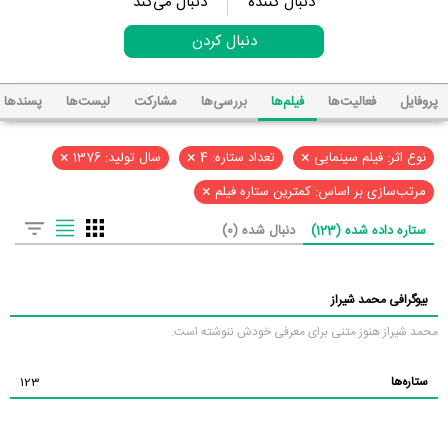
دنبال کننده
دنبال می‌کند
دنبال کردن
پروفایل
فعالیت‌ها
فیلم‌ها
بررسی‌ها
مشارکت
لیست‌ها
پسند‌ها
×
×
×
نوع اثر: فیلم سینمایی
تعداد ستاره: 4
سال تولید: 1376
×
مرتب‌سازی بر اساس: کمترین ستاره فیلم
ستاره داده شده (123)
دنبال شده (0)
بیوگرافی محمد شیراز
محمد شیراز هنوز متنی برای معرفی خودش ننوشته است.
ستاره‌ها
123