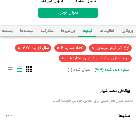
دنبال کننده
دنبال می‌کند
دنبال کردن
پروفایل
فعالیت‌ها
فیلم‌ها
بررسی‌ها
مشارکت
لیست‌ها
پسند‌ها
×
×
×
نوع اثر: فیلم سینمایی
تعداد ستاره: 4
سال تولید: 1375
×
مرتب‌سازی بر اساس: کمترین ستاره فیلم
ستاره داده شده (123)
دنبال شده (0)
بیوگرافی محمد شیراز
محمد شیراز هنوز متنی برای معرفی خودش ننوشته است.
ستاره‌ها
123