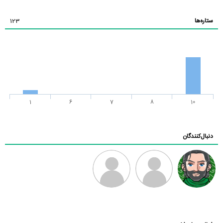
ستاره‌ها
123
1
6
7
8
10
دنبال‌کنندگان
رادین
طرفدار میلی
فرهاد
بابی براون