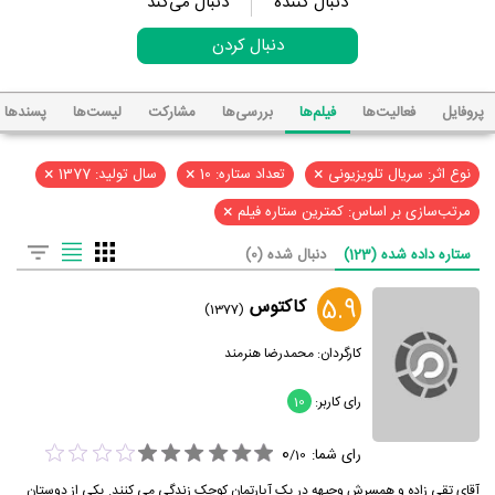
دنبال کننده
دنبال می‌کند
دنبال کردن
پروفایل
فعالیت‌ها
فیلم‌ها
بررسی‌ها
مشارکت
لیست‌ها
پسند‌ها
×
×
×
نوع اثر: سریال تلویزیونی
تعداد ستاره: 10
سال تولید: 1377
×
مرتب‌سازی بر اساس: کمترین ستاره فیلم
ستاره داده شده (123)
دنبال شده (0)
5.9
کاکتوس
(1377)
کارگردان:
محمدرضا هنرمند
رای کاربر:
10
0
رای شما:
/
10
آقای تقی زاده و همسرش وجیهه در یک آپارتمان کوچک زندگی می کنند. یکی از دوستان