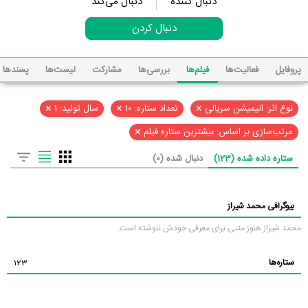
دنبال کننده
دنبال می‌کند
دنبال کردن
پروفایل
فعالیت‌ها
فیلم‌ها
بررسی‌ها
مشارکت
لیست‌ها
پسند‌ها
×
×
×
نوع اثر: انیمیشن سریالی
تعداد ستاره: 10
سال تولید: 1
×
مرتب‌سازی بر اساس: بیشترین ستاره فیلم
ستاره داده شده (123)
دنبال شده (0)
بیوگرافی محمد شیراز
محمد شیراز هنوز متنی برای معرفی خودش ننوشته است.
ستاره‌ها
123