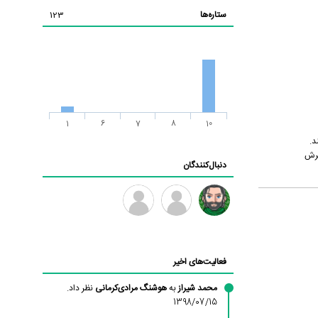
ستاره‌ها
123
1
6
7
8
10
د.
هرش
دنبال‌کنندگان
رادین
طرفدار
فرهاد
میلی
فعالیت‌های اخیر
بابی
براون
محمد شیراز
به
هوشنگ مرادی‌کرمانی
نظر داد.
1398/07/15