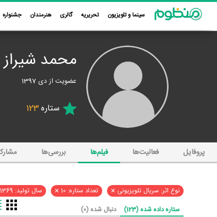
سینما و تلویزیون
تحریریه
گالری
هنرمندان
جشنواره
محمد شیراز
عضویت از دی 1397
ستاره
123
پروفایل
فعالیت‌ها
فیلم‌ها
بررسی‌ها
مشارک
×
×
نوع اثر: سریال تلویزیونی
تعداد ستاره: 10
سال تولید: 1369
ستاره داده شده (123)
دنبال شده (0)