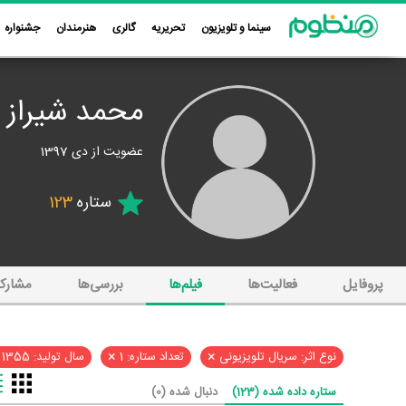
سینما و تلویزیون
تحریریه
گالری
هنرمندان
جشنواره
محمد شیراز
عضویت از دی 1397
ستاره
123
پروفایل
فعالیت‌ها
فیلم‌ها
بررسی‌ها
مشارک
×
×
نوع اثر: سریال تلویزیونی
تعداد ستاره: 1
سال تولید: 1355
ستاره داده شده (123)
دنبال شده (0)