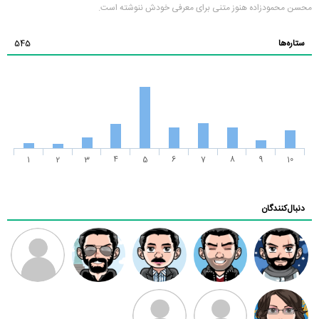
محسن محمودزاده هنوز متنی برای معرفی خودش ننوشته است.
ستاره‌ها
545
1
2
3
4
5
6
7
8
9
10
دنبال‌کنندگان
راد شهبازی
دارا
علی فیلم بین
مهدی فرهمند
طرفدار میلی
بابی براون