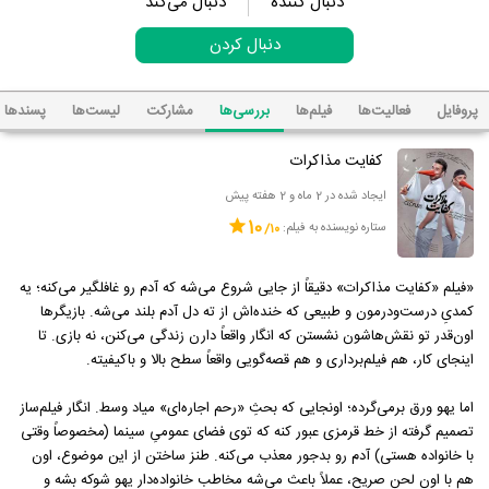
دنبال کننده
دنبال می‌کند
دنبال کردن
پروفایل
فعالیت‌ها
فیلم‌ها
بررسی‌ها
مشارکت
لیست‌ها
پسند‌ها
کفایت مذاکرات
ایجاد شده در 2 ماه و 2 هفته پیش
10
ستاره نویسنده به فیلم:
«فیلم «کفایت مذاکرات» دقیقاً از جایی شروع می‌شه که آدم رو غافلگیر می‌کنه؛ یه
کمدیِ درست‌ودرمون و طبیعی که خنده‌اش از ته دل آدم بلند می‌شه. بازیگرها
اون‌قدر تو نقش‌هاشون نشستن که انگار واقعاً دارن زندگی می‌کنن، نه بازی. تا
اینجای کار، هم فیلم‌برداری و هم قصه‌گویی واقعاً سطح بالا و باکیفیته.
اما یهو ورق برمی‌گرده؛ اونجایی که بحثِ «رحم اجاره‌ای» میاد وسط. انگار فیلم‌ساز
تصمیم گرفته از خط قرمزی عبور کنه که توی فضای عمومیِ سینما (مخصوصاً وقتی
با خانواده هستی) آدم رو بدجور معذب می‌کنه. طنز ساختن از این موضوع، اون
هم با اون لحنِ صریح، عملاً باعث می‌شه مخاطب خانواده‌دار یهو شوکه بشه و