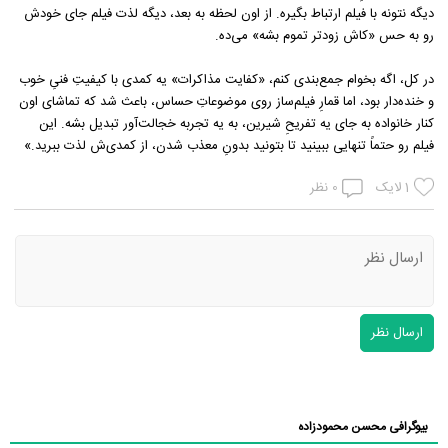
دیگه نتونه با فیلم ارتباط بگیره. از اون لحظه به بعد، دیگه لذت فیلم جای خودش
رو به حس «کاش زودتر تموم بشه» می‌ده.
در کل، اگه بخوام جمع‌بندی کنم، «کفایت مذاکرات» یه کمدی با کیفیتِ فنیِ خوب
و خنده‌دار بود، اما قمارِ فیلم‌ساز روی موضوعاتِ حساس، باعث شد که تماشای اون
کنار خانواده به جای یه تفریحِ شیرین، به یه تجربه خجالت‌آور تبدیل بشه. این
فیلم رو حتماً تنهایی ببینید تا بتونید بدونِ معذب شدن، از کمدی‌ش لذت ببرید.»
1
لایک
0
نظر
ارسال نظر
بیوگرافی محسن محمودزاده