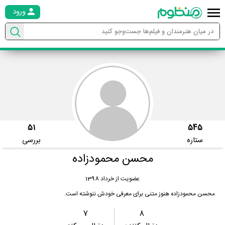
ورود
51
545
ستاره
بررسی
محسن محمودزاده
عضویت از خرداد 1398
محسن محمودزاده هنوز متنی برای معرفی خودش ننوشته است.
7
8