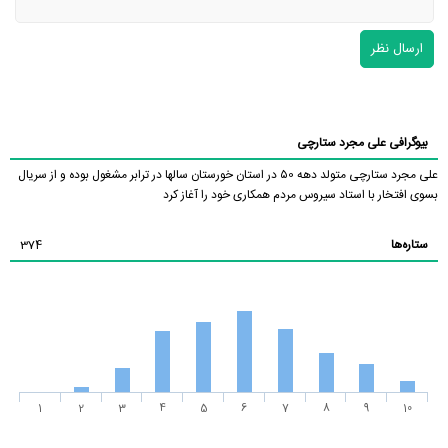
ارسال نظر
بیوگرافی علی مجرد ستارچی
علی مجرد ستارچی متولد دهه ۵0 در استان خورستان سالها در ترابر مشغول بوده و از سریال
بسوی افتخار با استاد سیروس مردم همکاری خود را آغاز کرد
ستاره‌ها
374
1
2
3
4
5
6
7
8
9
10