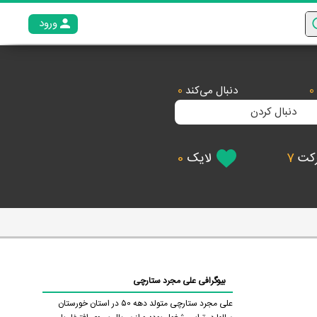
ورود
عضو م
0
دنبال می‌کند
0
دنبال کردن
رکت
7
لایک
0
بیوگرافی علی مجرد ستارچی
علی مجرد ستارچی متولد دهه ۵0 در استان خورستان