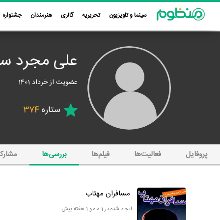
سینما و تلویزیون
تحریریه
گالری
هنرمندان
جشنواره
علی مجرد ست
عضویت از خرداد 1401
ستاره
374
پروفایل
فعالیت‌ها
فیلم‌ها
بررسی‌ها
مشارک
مسافران مهتاب
ایجاد شده در 1 ماه و 1 هفته پیش