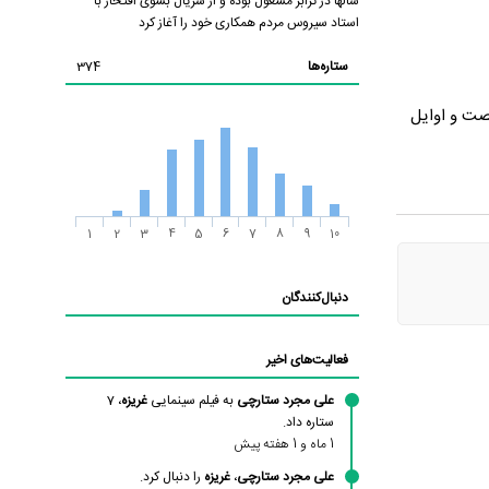
سالها در ترابر مشغول بوده و از سریال بسوی افتخار با
استاد سیروس مردم همکاری خود را آغاز کرد
ستاره‌ها
374
شصت و اوایل
1
2
3
4
5
6
7
8
9
10
دنبال‌کنندگان
فعالیت‌های اخیر
علی مجرد ستارچی
به فیلم سینمایی
غریزه
، 7
ستاره داد.
1 ماه و 1 هفته پیش
علی مجرد ستارچی
،
غریزه
را دنبال کرد.