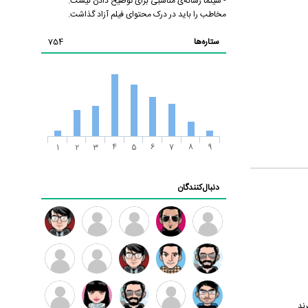
- سینما رسانه‌ی مناسبی برای توضیح دادن نیست.
مخاطب را باید در درک محتوای فیلم آزاد گذاشت.
ستاره‌ها
754
1
2
3
4
5
6
7
8
9
دنبال‌کنندگان
ممدرضا
رضا
زهرا ~
ابتین
سید
کاظمی
محمد
موسوی
مهدی
مهدی
داود
طرفدار
کیوان
ند
فرهمند
سلطانی
رضیی
میلی
کیانی