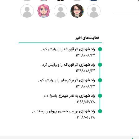
بابی
سامان
امیردلتا
امیروو
ملیکا
عارفه
براون
راحمی
منتظری
داستانپور
محسن
فاطمه
حسین
مانلی
ادریس
محمودزاده
شهشهانی
پروان
نشایی
صفری
فعالیت‌های اخیر
مقدم
راد شهبازی
اثر
قورباغه
را ویرایش کرد.
1398/08/13
راد شهبازی
اثر
قورباغه
را ویرایش کرد.
1398/08/13
راد شهبازی
اثر
برادر جان
را ویرایش کرد.
1398/08/13
راد شهبازی
به نظر
سیمرغ
پاسخ داد.
1398/06/28
راد شهبازی
بررسی
حسین پروان
را پسندید.
1398/06/28