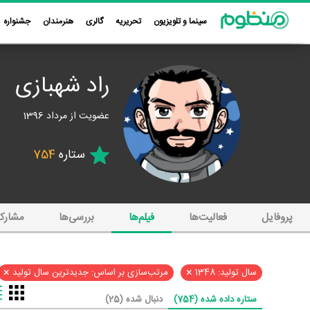
سینما و تلویزیون
تحریریه
گالری
هنرمندان
جشنواره
راد شهبازی
عضویت از مرداد 1396
ستاره
754
پروفایل
فعالیت‌ها
فیلم‌ها
بررسی‌ها
مشارک
×
×
سال تولید: 1348
مرتب‌سازی بر اساس: جدیدترین سال تولید
ستاره داده شده (754)
دنبال شده (25)