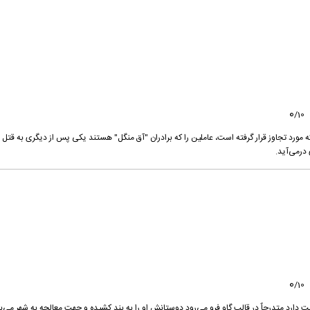
0
/
10
مورد تجاوز قرار گرفته است، عاملین را که برادران "آق منگل" هستند یکی پس از دیگری به قتل
 درمی‌آید.
0
/
10
ارد متدرجاٌ در قالب گاو فرو می‌رود.دوستانش او را به بند کشیده و جهت معالجه به شهر می‌بر