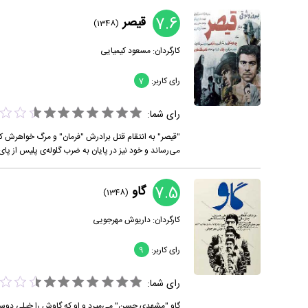
7.6
قیصر
(1348)
کارگردان:
مسعود کیمیایی
رای کاربر:
7
رای شما:
"قیصر" به انتقام قتل برادرش "فرمان" و مرگ خواهرش که 
می‌رساند و خود نیز در پایان به ضرب گلوله‌ی پلیس از پای
7.5
گاو
(1348)
کارگردان:
داریوش مهرجویی
رای کاربر:
9
رای شما:
گاو "مشهدی حسن" می‌میرد و او که گاوش را خیلی دوست د