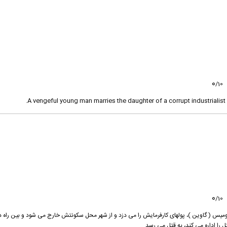
0
/
10
A vengeful young man marries the daughter of a corrupt industrialist in
0
/
10
ومیس ( گاوین )، پول‏های کارفرمایش را می ‏دزد و از شهر محل سکونتش خارج می ‏شود و بین راه د
ا اداره می ‏کند، به قتل می ‏رسد...