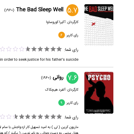
5.7
The Bad Sleep Well
(1960)
کارگردان:
آکیرا کوروساوا
رای کاربر:
6
رای شما:
 order to seek justice for his father's suicide.
7.6
روانی
(1960)
کارگردان:
آلفرد هیچکاک
رای کاربر:
9
رای شما:
ماریون کرین ( لی ) به امید تسهیل کار ازدواجش با سام ل
هتل بیتس به دست جوانی به نام نورمن ( پرکینز ) که هتل ر