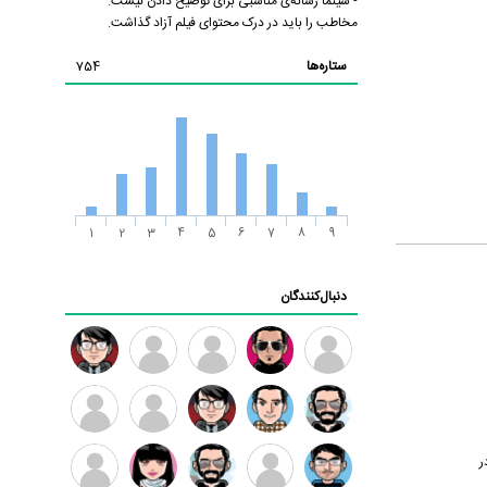
- سینما رسانه‌ی مناسبی برای توضیح دادن نیست.
مخاطب را باید در درک محتوای فیلم آزاد گذاشت.
ستاره‌ها
754
1
2
3
4
5
6
7
8
9
دنبال‌کنندگان
ممدرضا
رضا
زهرا ~
ابتین
سید
کاظمی
محمد
موسوی
ر
مهدی
مهدی
داود
طرفدار
کیوان
فرهمند
سلطانی
رضیی
میلی
کیانی