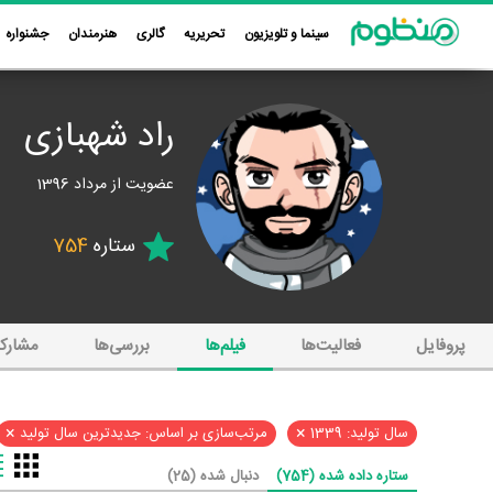
سینما و تلویزیون
تحریریه
گالری
هنرمندان
جشنواره
راد شهبازی
عضویت از مرداد 1396
ستاره
754
پروفایل
فعالیت‌ها
فیلم‌ها
بررسی‌ها
مشارک
×
×
سال تولید: 1339
مرتب‌سازی بر اساس: جدیدترین سال تولید
ستاره داده شده (754)
دنبال شده (25)