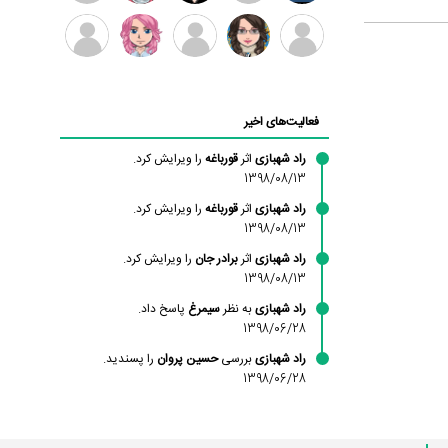
بابی
سامان
امیردلتا
امیروو
ملیکا
عارفه
براون
راحمی
منتظری
داستانپور
محسن
فاطمه
حسین
مانلی
ادریس
محمودزاده
شهشهانی
پروان
نشایی
صفری
فعالیت‌های اخیر
مقدم
راد شهبازی
اثر
قورباغه
را ویرایش کرد.
1398/08/13
راد شهبازی
اثر
قورباغه
را ویرایش کرد.
1398/08/13
راد شهبازی
اثر
برادر جان
را ویرایش کرد.
1398/08/13
راد شهبازی
به نظر
سیمرغ
پاسخ داد.
1398/06/28
راد شهبازی
بررسی
حسین پروان
را پسندید.
1398/06/28