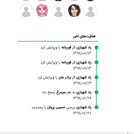
بابی
سامان
امیردلتا
امیروو
ملیکا
عارفه
براون
راحمی
منتظری
داستانپور
محسن
فاطمه
حسین
مانلی
ادریس
محمودزاده
شهشهانی
پروان
نشایی
صفری
فعالیت‌های اخیر
مقدم
راد شهبازی
اثر
قورباغه
را ویرایش کرد.
1398/08/13
راد شهبازی
اثر
قورباغه
را ویرایش کرد.
1398/08/13
راد شهبازی
اثر
برادر جان
را ویرایش کرد.
1398/08/13
راد شهبازی
به نظر
سیمرغ
پاسخ داد.
1398/06/28
راد شهبازی
بررسی
حسین پروان
را پسندید.
1398/06/28