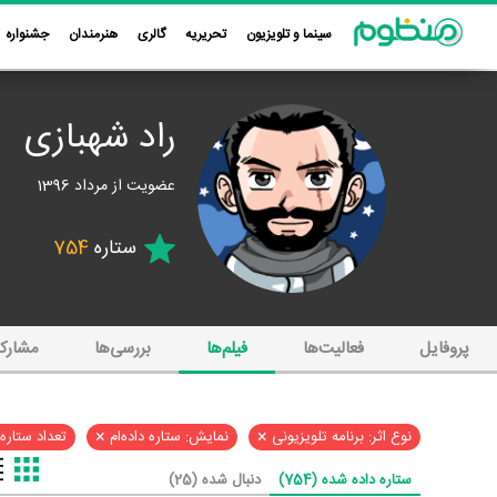
سینما و تلویزیون
تحریریه
گالری
هنرمندان
جشنواره
راد شهبازی
عضویت از مرداد 1396
ستاره
754
پروفایل
فعالیت‌ها
فیلم‌ها
بررسی‌ها
مشارک
×
×
نوع اثر: برنامه تلویزیونی
نمایش: ستاره داده‌ام
تعداد ستاره: 
ستاره داده شده (754)
دنبال شده (25)