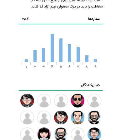
- سینما رسانه‌ی مناسبی برای توضیح دادن نیست.
مخاطب را باید در درک محتوای فیلم آزاد گذاشت.
ستاره‌ها
754
1
2
3
4
5
6
7
8
9
دنبال‌کنندگان
ممدرضا
رضا
زهرا ~
ابتین
سید
کاظمی
محمد
موسوی
مهدی
مهدی
داود
طرفدار
کیوان
فرهمند
سلطانی
رضیی
میلی
کیانی