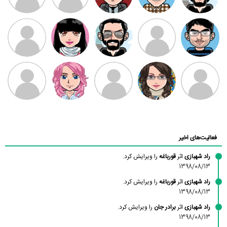
مهدی فرهمند
مهدی سلطانی
داود رضیی
طرفدار میلی
کیوان کیانی
بابی براون
سامان راحمی
امیردلتا
امیروو
ملیکا منتظری
عارفه داستانپور
محسن
فاطمه
حسین پروان
مانلی نشایی
ادریس صفری
محمودزاده
شهشهانی
مقدم
فعالیت‌های اخیر
راد شهبازی
اثر
قورباغه
را ویرایش کرد.
1398/08/13
راد شهبازی
اثر
قورباغه
را ویرایش کرد.
1398/08/13
راد شهبازی
اثر
برادر جان
را ویرایش کرد.
1398/08/13