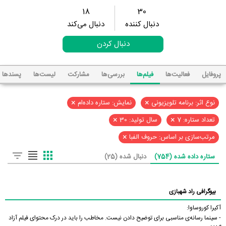
18
30
دنبال کننده
دنبال می‌کند
دنبال کردن
پروفایل
فعالیت‌ها
فیلم‌ها
بررسی‌ها
مشارکت
لیست‌ها
پسند‌ها
×
×
نوع اثر: برنامه تلویزیونی
نمایش: ستاره داده‌ام
×
×
تعداد ستاره: 7
سال تولید: 30
×
مرتب‌سازی بر اساس: حروف الفبا
ستاره داده شده (754)
دنبال شده (25)
بیوگرافی راد شهبازی
آکیرا کوروساوا:
- سینما رسانه‌ی مناسبی برای توضیح دادن نیست. مخاطب را باید در درک محتوای فیلم آزاد