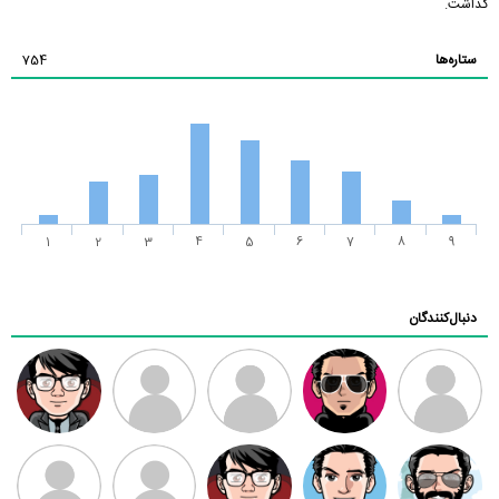
گذاشت.
ستاره‌ها
754
1
2
3
4
5
6
7
8
9
دنبال‌کنندگان
ممدرضا
رضا کاظمی
زهرا ~
ابتین
سید محمد
موسوی