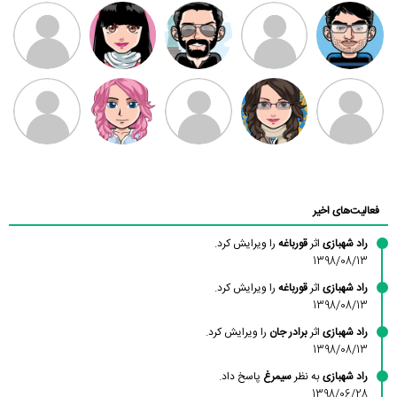
مهدی فرهمند
مهدی سلطانی
داود رضیی
طرفدار میلی
کیوان کیانی
بابی براون
سامان راحمی
امیردلتا
امیروو
ملیکا منتظری
عارفه داستانپور
محسن
فاطمه
حسین پروان
مانلی نشایی
ادریس صفری
محمودزاده
شهشهانی
مقدم
فعالیت‌های اخیر
راد شهبازی
اثر
قورباغه
را ویرایش کرد.
1398/08/13
راد شهبازی
اثر
قورباغه
را ویرایش کرد.
1398/08/13
راد شهبازی
اثر
برادر جان
را ویرایش کرد.
1398/08/13
راد شهبازی
به نظر
سیمرغ
پاسخ داد.
1398/06/28