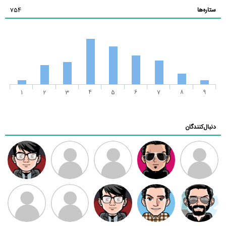
ستاره‌ها
754
1
2
3
4
5
6
7
8
9
دنبال‌کنندگان
ممدرضا
رضا کاظمی
زهرا ~
ابتین
سید محمد
موسوی