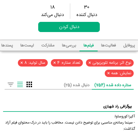
18
30
دنبال کننده
دنبال می‌کند
دنبال کردن
پروفایل
فعالیت‌ها
فیلم‌ها
بررسی‌ها
مشارکت
لیست‌ها
پسند‌ها
×
×
×
نوع اثر: برنامه تلویزیونی
تعداد ستاره: 4
سال تولید: 8
×
نمایش: همه
ستاره داده شده (754)
دنبال شده (25)
بیوگرافی راد شهبازی
آکیرا کوروساوا:
- سینما رسانه‌ی مناسبی برای توضیح دادن نیست. مخاطب را باید در درک محتوای فیلم آزاد
گذاشت.