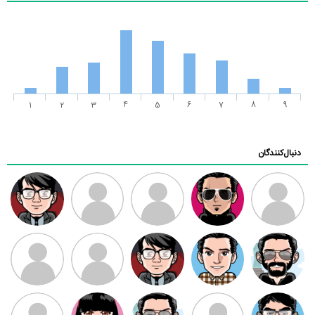
1
2
3
4
5
6
7
8
9
دنبال‌کنندگان
ممدرضا
رضا کاظمی
زهرا ~
ابتین
سید محمد
موسوی
مهدی فرهمند
مهدی سلطانی
داود رضیی
طرفدار میلی
کیوان کیانی