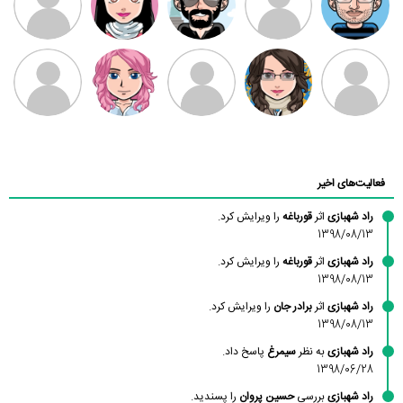
بابی براون
سامان راحمی
امیردلتا
امیروو
ملیکا منتظری
عارفه داستانپور
محسن
فاطمه
حسین پروان
مانلی نشایی
ادریس صفری
محمودزاده
شهشهانی
مقدم
فعالیت‌های اخیر
راد شهبازی
اثر
قورباغه
را ویرایش کرد.
1398/08/13
راد شهبازی
اثر
قورباغه
را ویرایش کرد.
1398/08/13
راد شهبازی
اثر
برادر جان
را ویرایش کرد.
1398/08/13
راد شهبازی
به نظر
سیمرغ
پاسخ داد.
1398/06/28
راد شهبازی
بررسی
حسین پروان
را پسندید.