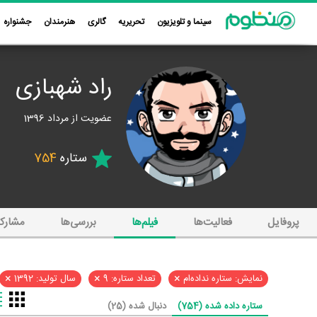
سینما و تلویزیون
تحریریه
گالری
هنرمندان
جشنواره
راد شهبازی
عضویت از مرداد 1396
ستاره
754
پروفایل
فعالیت‌ها
فیلم‌ها
بررسی‌ها
مشارک
×
×
×
نمایش: ستاره نداده‌ام
تعداد ستاره: 9
سال تولید: 1392
ستاره داده شده (754)
دنبال شده (25)