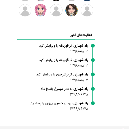
بابی
سامان
امیردلتا
امیروو
ملیکا
عارفه
براون
راحمی
منتظری
داستانپور
محسن
فاطمه
حسین
مانلی
ادریس
محمودزاده
شهشهانی
پروان
نشایی
صفری
فعالیت‌های اخیر
مقدم
راد شهبازی
اثر
قورباغه
را ویرایش کرد.
1398/08/13
راد شهبازی
اثر
قورباغه
را ویرایش کرد.
1398/08/13
راد شهبازی
اثر
برادر جان
را ویرایش کرد.
1398/08/13
راد شهبازی
به نظر
سیمرغ
پاسخ داد.
1398/06/28
راد شهبازی
بررسی
حسین پروان
را پسندید.
1398/06/28