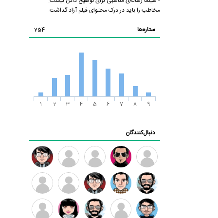
- سینما رسانه‌ی مناسبی برای توضیح دادن نیست.
مخاطب را باید در درک محتوای فیلم آزاد گذاشت.
ستاره‌ها
754
1
2
3
4
5
6
7
8
9
دنبال‌کنندگان
ممدرضا
رضا
زهرا ~
ابتین
سید
کاظمی
محمد
موسوی
مهدی
مهدی
داود
طرفدار
کیوان
فرهمند
سلطانی
رضیی
میلی
کیانی