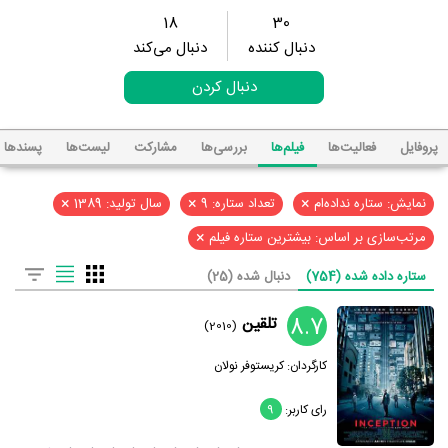
18
30
دنبال کننده
دنبال می‌کند
دنبال کردن
پروفایل
فعالیت‌ها
فیلم‌ها
بررسی‌ها
مشارکت
لیست‌ها
پسند‌ها
×
×
×
نمایش: ستاره نداده‌ام
تعداد ستاره: 9
سال تولید: 1389
×
مرتب‌سازی بر اساس: بیشترین ستاره فیلم
ستاره داده شده (754)
دنبال شده (25)
8.7
تلقین
(2010)
کارگردان:
کریستوفر نولان
رای کاربر:
9