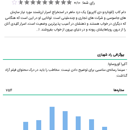
0
رای شما:
/
10
دام کاب (لئوناردو دی کاپریو) یک دزد ماهر در استخراج اسرار ارزشمند مورد نیاز سازمان
های جاسوسی و شرکت های تجاری و چندملیتی است. توانایی او در این است که هنگامی
که دیگران در خواب هستند و ذهنشان در آسیب پذیرترین وضعیت است، اسرار کلیدی آنان
را از درون رویاهایشان ربوده و در دنیای بیرون از خواب بفروشند. ا...
بیوگرافی راد شهبازی
آکیرا کوروساوا:
- سینما رسانه‌ی مناسبی برای توضیح دادن نیست. مخاطب را باید در درک محتوای فیلم آزاد
گذاشت.
ستاره‌ها
754