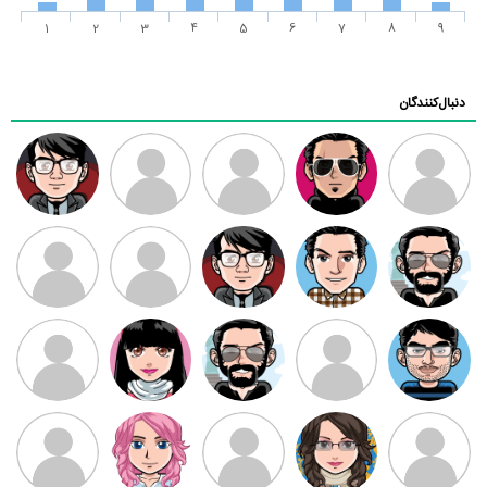
1
2
3
4
5
6
7
8
9
دنبال‌کنندگان
ممدرضا
رضا کاظمی
زهرا ~
ابتین
سید محمد
موسوی
مهدی فرهمند
مهدی سلطانی
داود رضیی
طرفدار میلی
کیوان کیانی
بابی براون
سامان راحمی
امیردلتا
امیروو
ملیکا منتظری
عارفه داستانپور