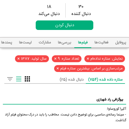
18
30
دنبال کننده
دنبال می‌کند
دنبال کردن
پروفایل
فعالیت‌ها
فیلم‌ها
بررسی‌ها
مشارکت
لیست‌ها
پسند‌ها
×
×
×
نمایش: ستاره نداده‌ام
تعداد ستاره: 9
سال تولید: 1387
×
مرتب‌سازی بر اساس: بیشترین ستاره فیلم
ستاره داده شده (754)
دنبال شده (25)
بیوگرافی راد شهبازی
آکیرا کوروساوا:
- سینما رسانه‌ی مناسبی برای توضیح دادن نیست. مخاطب را باید در درک محتوای فیلم آزاد
گذاشت.