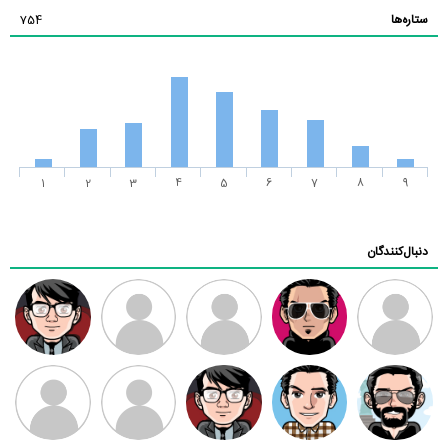
ستاره‌ها
754
1
2
3
4
5
6
7
8
9
دنبال‌کنندگان
ممدرضا
رضا کاظمی
زهرا ~
ابتین
سید محمد
موسوی