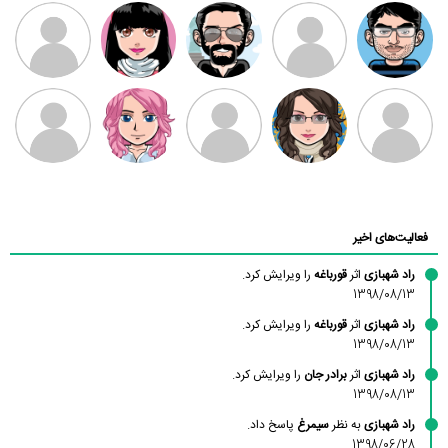
مهدی فرهمند
مهدی سلطانی
داود رضیی
طرفدار میلی
کیوان کیانی
بابی براون
سامان راحمی
امیردلتا
امیروو
ملیکا منتظری
عارفه داستانپور
محسن
فاطمه
حسین پروان
مانلی نشایی
ادریس صفری
محمودزاده
شهشهانی
مقدم
فعالیت‌های اخیر
راد شهبازی
اثر
قورباغه
را ویرایش کرد.
1398/08/13
راد شهبازی
اثر
قورباغه
را ویرایش کرد.
1398/08/13
راد شهبازی
اثر
برادر جان
را ویرایش کرد.
1398/08/13
راد شهبازی
به نظر
سیمرغ
پاسخ داد.
1398/06/28