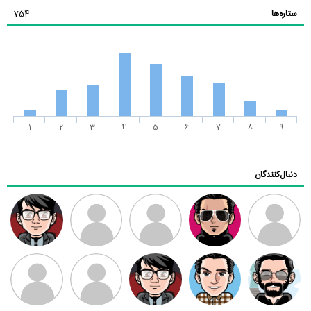
ستاره‌ها
754
1
2
3
4
5
6
7
8
9
دنبال‌کنندگان
ممدرضا
رضا کاظمی
زهرا ~
ابتین
سید محمد
موسوی