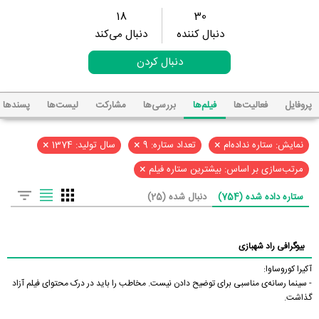
18
30
دنبال کننده
دنبال می‌کند
دنبال کردن
پروفایل
فعالیت‌ها
فیلم‌ها
بررسی‌ها
مشارکت
لیست‌ها
پسند‌ها
×
×
×
نمایش: ستاره نداده‌ام
تعداد ستاره: 9
سال تولید: 1374
×
مرتب‌سازی بر اساس: بیشترین ستاره فیلم
ستاره داده شده (754)
دنبال شده (25)
بیوگرافی راد شهبازی
آکیرا کوروساوا:
- سینما رسانه‌ی مناسبی برای توضیح دادن نیست. مخاطب را باید در درک محتوای فیلم آزاد
گذاشت.