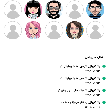
مهدی فرهمند
مهدی سلطانی
داود رضیی
طرفدار میلی
کیوان کیانی
بابی براون
سامان راحمی
امیردلتا
امیروو
ملیکا منتظری
عارفه داستانپور
محسن
فاطمه
حسین پروان
مانلی نشایی
ادریس صفری
محمودزاده
شهشهانی
مقدم
فعالیت‌های اخیر
راد شهبازی
اثر
قورباغه
را ویرایش کرد.
1398/08/13
راد شهبازی
اثر
قورباغه
را ویرایش کرد.
1398/08/13
راد شهبازی
اثر
برادر جان
را ویرایش کرد.
1398/08/13
راد شهبازی
به نظر
سیمرغ
پاسخ داد.
1398/06/28