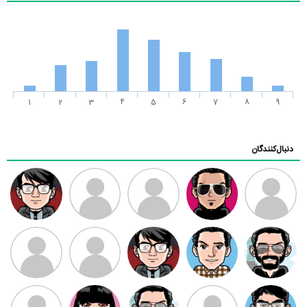
1
2
3
4
5
6
7
8
9
دنبال‌کنندگان
ممدرضا
رضا کاظمی
زهرا ~
ابتین
سید محمد
موسوی
مهدی فرهمند
مهدی سلطانی
داود رضیی
طرفدار میلی
کیوان کیانی