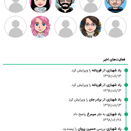
بابی براون
سامان راحمی
امیردلتا
امیروو
ملیکا منتظری
عارفه داستانپور
محسن
فاطمه
حسین پروان
مانلی نشایی
ادریس صفری
محمودزاده
شهشهانی
مقدم
فعالیت‌های اخیر
راد شهبازی
اثر
قورباغه
را ویرایش کرد.
1398/08/13
راد شهبازی
اثر
قورباغه
را ویرایش کرد.
1398/08/13
راد شهبازی
اثر
برادر جان
را ویرایش کرد.
1398/08/13
راد شهبازی
به نظر
سیمرغ
پاسخ داد.
1398/06/28
راد شهبازی
بررسی
حسین پروان
را پسندید.