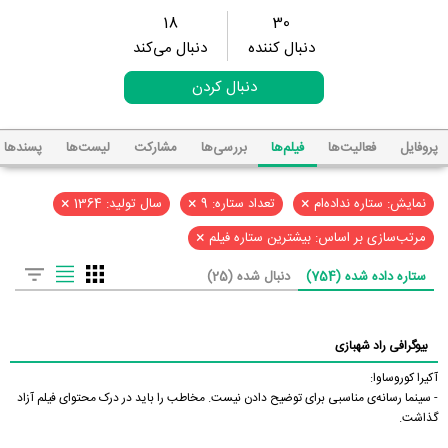
18
30
دنبال کننده
دنبال می‌کند
دنبال کردن
پروفایل
فعالیت‌ها
فیلم‌ها
بررسی‌ها
مشارکت
لیست‌ها
پسند‌ها
×
×
×
نمایش: ستاره نداده‌ام
تعداد ستاره: 9
سال تولید: 1364
×
مرتب‌سازی بر اساس: بیشترین ستاره فیلم
ستاره داده شده (754)
دنبال شده (25)
بیوگرافی راد شهبازی
آکیرا کوروساوا:
- سینما رسانه‌ی مناسبی برای توضیح دادن نیست. مخاطب را باید در درک محتوای فیلم آزاد
گذاشت.