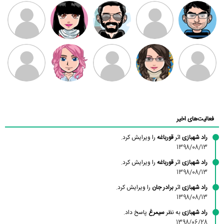
مهدی فرهمند
مهدی سلطانی
داود رضیی
طرفدار میلی
کیوان کیانی
بابی براون
سامان راحمی
امیردلتا
امیروو
ملیکا منتظری
عارفه داستانپور
محسن
فاطمه
حسین پروان
مانلی نشایی
ادریس صفری
محمودزاده
شهشهانی
مقدم
فعالیت‌های اخیر
راد شهبازی
اثر
قورباغه
را ویرایش کرد.
1398/08/13
راد شهبازی
اثر
قورباغه
را ویرایش کرد.
1398/08/13
راد شهبازی
اثر
برادر جان
را ویرایش کرد.
1398/08/13
راد شهبازی
به نظر
سیمرغ
پاسخ داد.
1398/06/28