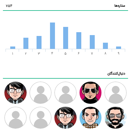
ستاره‌ها
754
1
2
3
4
5
6
7
8
9
دنبال‌کنندگان
ممدرضا
رضا کاظمی
زهرا ~
ابتین
سید محمد
موسوی