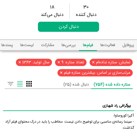
18
30
دنبال کننده
دنبال می‌کند
دنبال کردن
پروفایل
فعالیت‌ها
فیلم‌ها
بررسی‌ها
مشارکت
لیست‌ها
پسند‌ها
×
×
×
نمایش: ستاره نداده‌ام
تعداد ستاره: 9
سال تولید: 1363
×
مرتب‌سازی بر اساس: بیشترین ستاره فیلم
ستاره داده شده (754)
دنبال شده (25)
بیوگرافی راد شهبازی
آکیرا کوروساوا:
- سینما رسانه‌ی مناسبی برای توضیح دادن نیست. مخاطب را باید در درک محتوای فیلم آزاد
گذاشت.