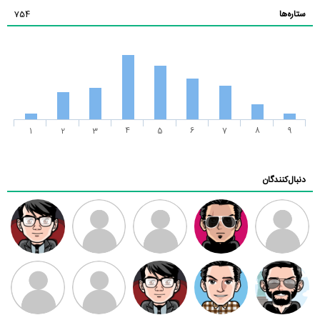
ستاره‌ها
754
1
2
3
4
5
6
7
8
9
دنبال‌کنندگان
ممدرضا
رضا کاظمی
زهرا ~
ابتین
سید محمد
موسوی