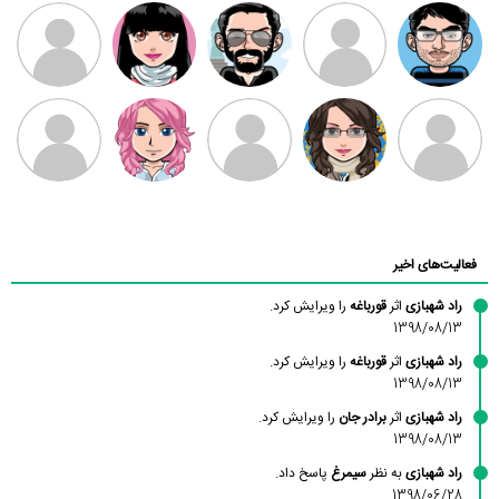
مهدی فرهمند
مهدی سلطانی
داود رضیی
طرفدار میلی
کیوان کیانی
بابی براون
سامان راحمی
امیردلتا
امیروو
ملیکا منتظری
عارفه داستانپور
محسن
فاطمه
حسین پروان
مانلی نشایی
ادریس صفری
محمودزاده
شهشهانی
مقدم
فعالیت‌های اخیر
راد شهبازی
اثر
قورباغه
را ویرایش کرد.
1398/08/13
راد شهبازی
اثر
قورباغه
را ویرایش کرد.
1398/08/13
راد شهبازی
اثر
برادر جان
را ویرایش کرد.
1398/08/13
راد شهبازی
به نظر
سیمرغ
پاسخ داد.
1398/06/28