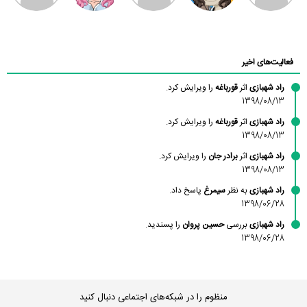
محسن
فاطمه
حسین پروان
مانلی نشایی
ادریس صفری
محمودزاده
شهشهانی
مقدم
فعالیت‌های اخیر
راد شهبازی
اثر
قورباغه
را ویرایش کرد.
1398/08/13
راد شهبازی
اثر
قورباغه
را ویرایش کرد.
1398/08/13
راد شهبازی
اثر
برادر جان
را ویرایش کرد.
1398/08/13
راد شهبازی
به نظر
سیمرغ
پاسخ داد.
1398/06/28
راد شهبازی
بررسی
حسین پروان
را پسندید.
1398/06/28
منظوم را در شبکه‌های اجتماعی دنبال کنید