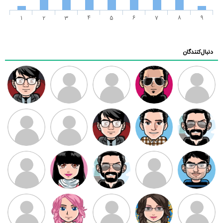
1
2
3
4
5
6
7
8
9
دنبال‌کنندگان
ممدرضا
رضا کاظمی
زهرا ~
ابتین
سید محمد
موسوی
مهدی فرهمند
مهدی سلطانی
داود رضیی
طرفدار میلی
کیوان کیانی
بابی براون
سامان راحمی
امیردلتا
امیروو
ملیکا منتظری
عارفه داستانپور