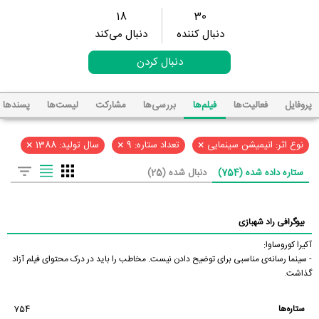
18
30
دنبال کننده
دنبال می‌کند
دنبال کردن
پروفایل
فعالیت‌ها
فیلم‌ها
بررسی‌ها
مشارکت
لیست‌ها
پسند‌ها
×
×
×
نوع اثر: انیمیشن سینمایی
تعداد ستاره: 9
سال تولید: 1388
ستاره داده شده (754)
دنبال شده (25)
بیوگرافی راد شهبازی
آکیرا کوروساوا:
- سینما رسانه‌ی مناسبی برای توضیح دادن نیست. مخاطب را باید در درک محتوای فیلم آزاد
گذاشت.
ستاره‌ها
754