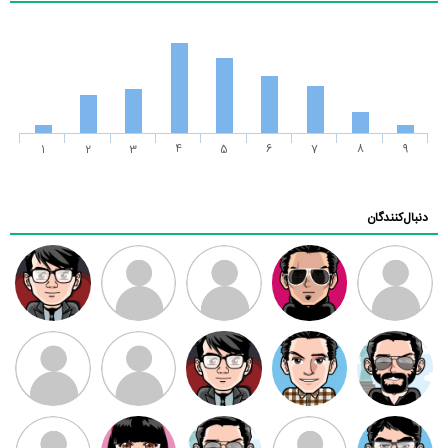
1
2
3
4
5
6
7
8
9
دنبال‌کنندگان
ممدرضا
رضا کاظمی
زهرا ~
ابتین
سید محمد
موسوی
مهدی فرهمند
مهدی سلطانی
داود رضیی
طرفدار میلی
کیوان کیانی