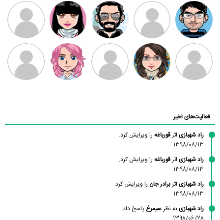
مهدی فرهمند
مهدی سلطانی
داود رضیی
طرفدار میلی
کیوان کیانی
بابی براون
سامان راحمی
امیردلتا
امیروو
ملیکا منتظری
عارفه داستانپور
محسن
فاطمه
حسین پروان
مانلی نشایی
ادریس صفری
محمودزاده
شهشهانی
مقدم
فعالیت‌های اخیر
راد شهبازی
اثر
قورباغه
را ویرایش کرد.
1398/08/13
راد شهبازی
اثر
قورباغه
را ویرایش کرد.
1398/08/13
راد شهبازی
اثر
برادر جان
را ویرایش کرد.
1398/08/13
راد شهبازی
به نظر
سیمرغ
پاسخ داد.
1398/06/28