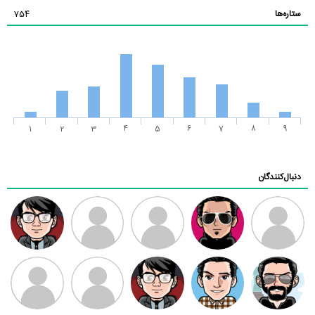
ستاره‌ها
754
1
2
3
4
5
6
7
8
9
دنبال‌کنندگان
ممدرضا
رضا کاظمی
زهرا ~
ابتین
سید محمد
موسوی