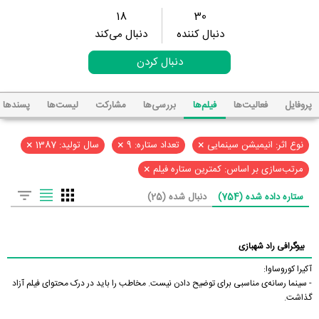
18
30
دنبال کننده
دنبال می‌کند
دنبال کردن
پروفایل
فعالیت‌ها
فیلم‌ها
بررسی‌ها
مشارکت
لیست‌ها
پسند‌ها
×
×
×
نوع اثر: انیمیشن سینمایی
تعداد ستاره: 9
سال تولید: 1387
×
مرتب‌سازی بر اساس: کمترین ستاره فیلم
ستاره داده شده (754)
دنبال شده (25)
بیوگرافی راد شهبازی
آکیرا کوروساوا:
- سینما رسانه‌ی مناسبی برای توضیح دادن نیست. مخاطب را باید در درک محتوای فیلم آزاد
گذاشت.