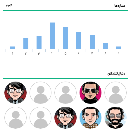
ستاره‌ها
754
1
2
3
4
5
6
7
8
9
دنبال‌کنندگان
ممدرضا
رضا کاظمی
زهرا ~
ابتین
سید محمد
موسوی