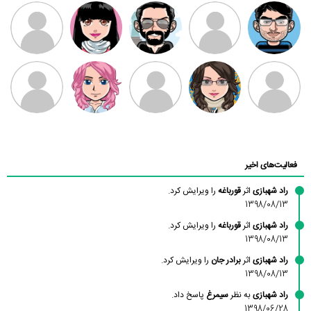
مهدی فرهمند
مهدی سلطانی
داود رضیی
طرفدار میلی
کیوان کیانی
بابی براون
سامان راحمی
امیردلتا
امیروو
ملیکا منتظری
عارفه داستانپور
محسن
فاطمه
حسین پروان
مانلی نشایی
ادریس صفری
محمودزاده
شهشهانی
مقدم
فعالیت‌های اخیر
راد شهبازی
اثر
قورباغه
را ویرایش کرد.
1398/08/13
راد شهبازی
اثر
قورباغه
را ویرایش کرد.
1398/08/13
راد شهبازی
اثر
برادر جان
را ویرایش کرد.
1398/08/13
راد شهبازی
به نظر
سیمرغ
پاسخ داد.
1398/06/28