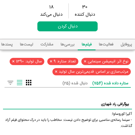
18
30
دنبال کننده
دنبال می‌کند
دنبال کردن
پروفایل
فعالیت‌ها
فیلم‌ها
بررسی‌ها
مشارکت
لیست‌ها
پسند‌ها
×
×
×
نوع اثر: انیمیشن سینمایی
تعداد ستاره: 9
سال تولید: 1390
×
مرتب‌سازی بر اساس: قدیمی‌ترین سال تولید
ستاره داده شده (754)
دنبال شده (25)
بیوگرافی راد شهبازی
آکیرا کوروساوا:
- سینما رسانه‌ی مناسبی برای توضیح دادن نیست. مخاطب را باید در درک محتوای فیلم آزاد
گذاشت.