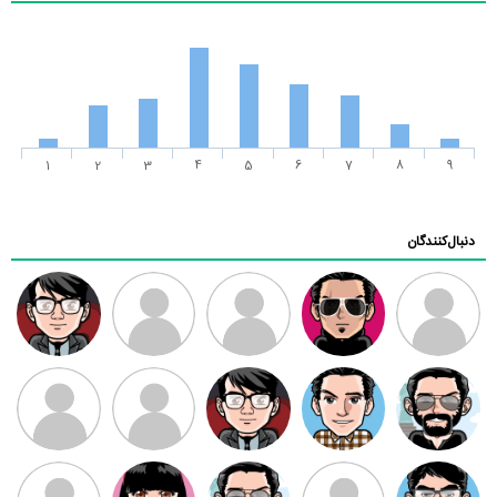
1
2
3
4
5
6
7
8
9
دنبال‌کنندگان
ممدرضا
رضا کاظمی
زهرا ~
ابتین
سید محمد
موسوی
مهدی فرهمند
مهدی سلطانی
داود رضیی
طرفدار میلی
کیوان کیانی