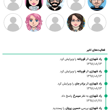
بابی براون
سامان راحمی
امیردلتا
امیروو
ملیکا منتظری
عارفه داستانپور
محسن
فاطمه
حسین پروان
مانلی نشایی
ادریس صفری
محمودزاده
شهشهانی
مقدم
فعالیت‌های اخیر
راد شهبازی
اثر
قورباغه
را ویرایش کرد.
1398/08/13
راد شهبازی
اثر
قورباغه
را ویرایش کرد.
1398/08/13
راد شهبازی
اثر
برادر جان
را ویرایش کرد.
1398/08/13
راد شهبازی
به نظر
سیمرغ
پاسخ داد.
1398/06/28
راد شهبازی
بررسی
حسین پروان
را پسندید.