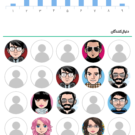
1
2
3
4
5
6
7
8
9
دنبال‌کنندگان
ممدرضا
رضا کاظمی
زهرا ~
ابتین
سید محمد
موسوی
مهدی فرهمند
مهدی سلطانی
داود رضیی
طرفدار میلی
کیوان کیانی
بابی براون
سامان راحمی
امیردلتا
امیروو
ملیکا منتظری
عارفه داستانپور