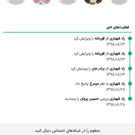
محسن
فاطمه
حسین پروان
مانلی نشایی
ادریس صفری
محمودزاده
شهشهانی
مقدم
فعالیت‌های اخیر
راد شهبازی
اثر
قورباغه
را ویرایش کرد.
1398/08/13
راد شهبازی
اثر
قورباغه
را ویرایش کرد.
1398/08/13
راد شهبازی
اثر
برادر جان
را ویرایش کرد.
1398/08/13
راد شهبازی
به نظر
سیمرغ
پاسخ داد.
1398/06/28
راد شهبازی
بررسی
حسین پروان
را پسندید.
1398/06/28
منظوم را در شبکه‌های اجتماعی دنبال کنید