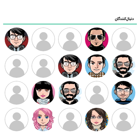
دنبال‌کنندگان
ممدرضا
رضا کاظمی
زهرا ~
ابتین
سید محمد
موسوی
مهدی فرهمند
مهدی سلطانی
داود رضیی
طرفدار میلی
کیوان کیانی
بابی براون
سامان راحمی
امیردلتا
امیروو
ملیکا منتظری
عارفه داستانپور