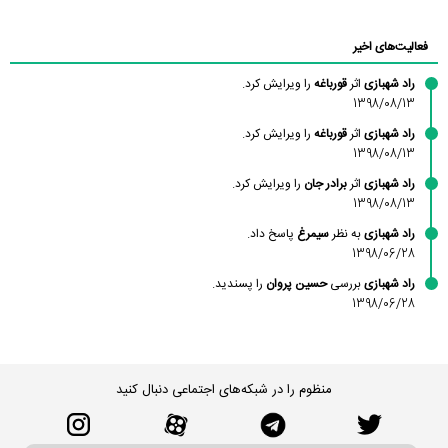
محسن
فاطمه
حسین پروان
مانلی نشایی
ادریس صفری
محمودزاده
شهشهانی
مقدم
فعالیت‌های اخیر
راد شهبازی
اثر
قورباغه
را ویرایش کرد.
1398/08/13
راد شهبازی
اثر
قورباغه
را ویرایش کرد.
1398/08/13
راد شهبازی
اثر
برادر جان
را ویرایش کرد.
1398/08/13
راد شهبازی
به نظر
سیمرغ
پاسخ داد.
1398/06/28
راد شهبازی
بررسی
حسین پروان
را پسندید.
1398/06/28
منظوم را در شبکه‌های اجتماعی دنبال کنید