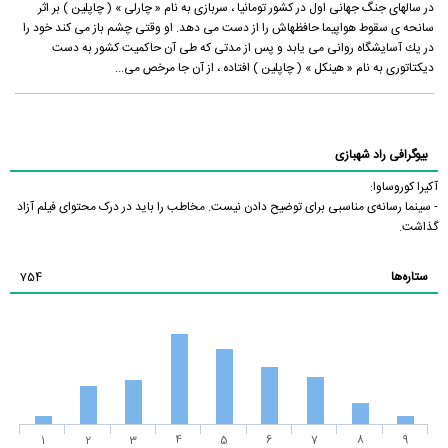
در سال‏هاى جنگ جهانى اول در كشور تومانيا ، سربازى به نام « چارلى » ( چاپلين ) بر اثر
سانحه‏ ى سقوط هواپيما حافظه‏اش را از دست مى ‏دهد. او وقتى چشم باز مى ‏كند خود را
در يك آسايشگاه روانى مى ‏يابد و پس از مدتى كه طى آن حاكميت كشور به دست
ديكتاتورى به نام « هينكل » ( چاپلين ) افتاده ، از آن جا مرخص مى...
بیوگرافی راد شهبازی
آکیرا کوروساوا:
- سینما رسانه‌ی مناسبی برای توضیح دادن نیست. مخاطب را باید در درک محتوای فیلم آزاد
گذاشت.
ستاره‌ها
754
1
2
3
4
5
6
7
8
9