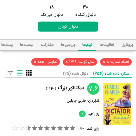
18
30
دنبال کننده
دنبال می‌کند
دنبال کردن
پروفایل
فعالیت‌ها
فیلم‌ها
بررسی‌ها
مشارکت
لیست‌ها
پسند‌ها
×
×
×
تعداد ستاره: 8
سال تولید: 1319
نمایش: همه
ستاره داده شده (754)
دنبال شده (25)
7.6
دیکتاتور بزرگ
(1940)
کارگردان:
چارلی چاپلین
رای کاربر:
8
0
رای شما:
/
10