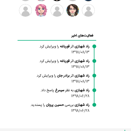
بابی
سامان
امیردلتا
امیروو
ملیکا
عارفه
براون
راحمی
منتظری
داستانپور
محسن
فاطمه
حسین
مانلی
ادریس
محمودزاده
شهشهانی
پروان
نشایی
صفری
فعالیت‌های اخیر
مقدم
راد شهبازی
اثر
قورباغه
را ویرایش کرد.
1398/08/13
راد شهبازی
اثر
قورباغه
را ویرایش کرد.
1398/08/13
راد شهبازی
اثر
برادر جان
را ویرایش کرد.
1398/08/13
راد شهبازی
به نظر
سیمرغ
پاسخ داد.
1398/06/28
راد شهبازی
بررسی
حسین پروان
را پسندید.
1398/06/28