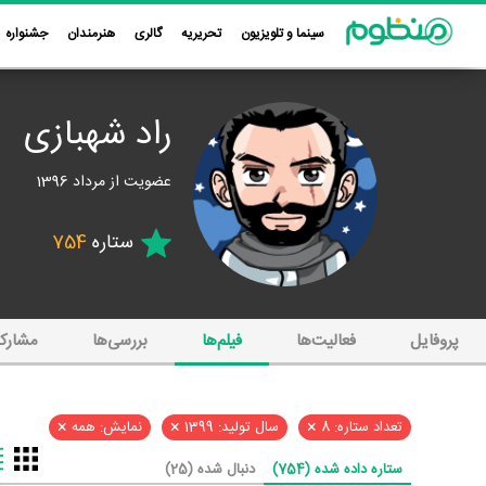
سینما و تلویزیون
تحریریه
گالری
هنرمندان
جشنواره
راد شهبازی
عضویت از مرداد 1396
ستاره
754
پروفایل
فعالیت‌ها
فیلم‌ها
بررسی‌ها
مشارک
×
×
×
تعداد ستاره: 8
سال تولید: 1399
نمایش: همه
ستاره داده شده (754)
دنبال شده (25)