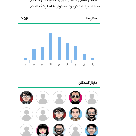
- سینما رسانه‌ی مناسبی برای توضیح دادن نیست.
مخاطب را باید در درک محتوای فیلم آزاد گذاشت.
ستاره‌ها
754
1
2
3
4
5
6
7
8
9
دنبال‌کنندگان
ممدرضا
رضا
زهرا ~
ابتین
سید
کاظمی
محمد
موسوی
مهدی
مهدی
داود
طرفدار
کیوان
فرهمند
سلطانی
رضیی
میلی
کیانی