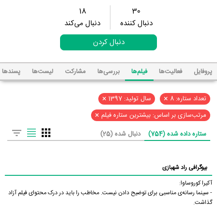
18
30
دنبال کننده
دنبال می‌کند
دنبال کردن
پروفایل
فعالیت‌ها
فیلم‌ها
بررسی‌ها
مشارکت
لیست‌ها
پسند‌ها
×
×
تعداد ستاره: 8
سال تولید: 1397
×
مرتب‌سازی بر اساس: بیشترین ستاره فیلم
ستاره داده شده (754)
دنبال شده (25)
بیوگرافی راد شهبازی
آکیرا کوروساوا:
- سینما رسانه‌ی مناسبی برای توضیح دادن نیست. مخاطب را باید در درک محتوای فیلم آزاد
گذاشت.