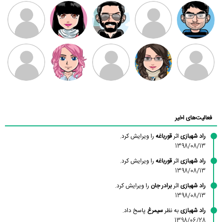
مهدی فرهمند
مهدی سلطانی
داود رضیی
طرفدار میلی
کیوان کیانی
بابی براون
سامان راحمی
امیردلتا
امیروو
ملیکا منتظری
عارفه داستانپور
محسن
فاطمه
حسین پروان
مانلی نشایی
ادریس صفری
محمودزاده
شهشهانی
مقدم
فعالیت‌های اخیر
راد شهبازی
اثر
قورباغه
را ویرایش کرد.
1398/08/13
راد شهبازی
اثر
قورباغه
را ویرایش کرد.
1398/08/13
راد شهبازی
اثر
برادر جان
را ویرایش کرد.
1398/08/13
راد شهبازی
به نظر
سیمرغ
پاسخ داد.
1398/06/28