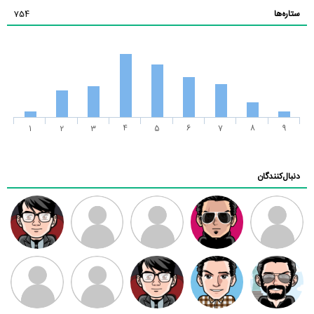
ستاره‌ها
754
1
2
3
4
5
6
7
8
9
دنبال‌کنندگان
ممدرضا
رضا کاظمی
زهرا ~
ابتین
سید محمد
موسوی