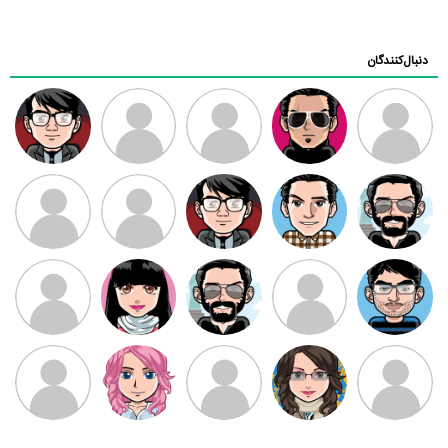
دنبال‌کنندگان
ممدرضا
رضا کاظمی
زهرا ~
ابتین
سید محمد
موسوی
مهدی فرهمند
مهدی سلطانی
داود رضیی
طرفدار میلی
کیوان کیانی
بابی براون
سامان راحمی
امیردلتا
امیروو
ملیکا منتظری
عارفه داستانپور