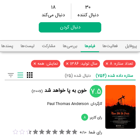
18
30
دنبال کننده
دنبال می‌کند
دنبال کردن
پروفایل
فعالیت‌ها
فیلم‌ها
بررسی‌ها
مشارکت
لیست‌ها
پسند‌ها
×
×
×
تعداد ستاره: 8
سال تولید: 1386
نمایش: همه
ستاره داده شده (754)
دنبال شده (25)
7.5
خون به پا خواهد شد
(2007)
کارگردان:
Paul Thomas Anderson
رای کاربر:
8
0
رای شما:
/
10