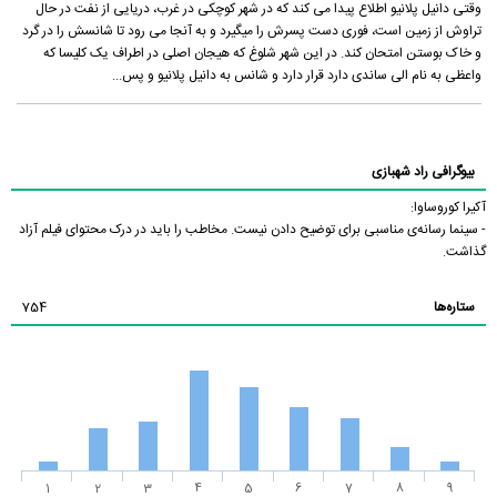
وقتی دانیل پلانیو اطلاع پیدا می کند که در شهر کوچکی در غرب، دریایی از نفت در حال
تراوش از زمین است، فوری دست پسرش را میگیرد و به آنجا می رود تا شانسش را در گرد
و خاک بوستن امتحان کند. در این شهر شلوغ که هیجان اصلی در اطراف یک کلیسا که
واعظی به نام الی ساندی دارد قرار دارد و شانس به دانیل پلانیو و پس...
بیوگرافی راد شهبازی
آکیرا کوروساوا:
- سینما رسانه‌ی مناسبی برای توضیح دادن نیست. مخاطب را باید در درک محتوای فیلم آزاد
گذاشت.
ستاره‌ها
754
1
2
3
4
5
6
7
8
9