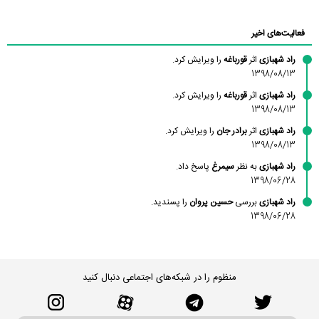
محسن
فاطمه
حسین پروان
مانلی نشایی
ادریس صفری
محمودزاده
شهشهانی
مقدم
فعالیت‌های اخیر
راد شهبازی
اثر
قورباغه
را ویرایش کرد.
1398/08/13
راد شهبازی
اثر
قورباغه
را ویرایش کرد.
1398/08/13
راد شهبازی
اثر
برادر جان
را ویرایش کرد.
1398/08/13
راد شهبازی
به نظر
سیمرغ
پاسخ داد.
1398/06/28
راد شهبازی
بررسی
حسین پروان
را پسندید.
1398/06/28
منظوم را در شبکه‌های اجتماعی دنبال کنید