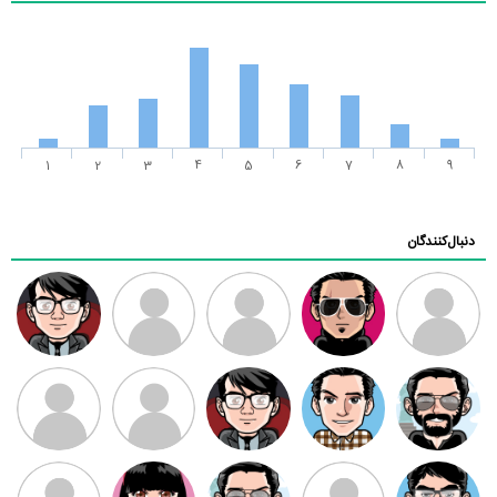
1
2
3
4
5
6
7
8
9
دنبال‌کنندگان
ممدرضا
رضا کاظمی
زهرا ~
ابتین
سید محمد
موسوی
مهدی فرهمند
مهدی سلطانی
داود رضیی
طرفدار میلی
کیوان کیانی