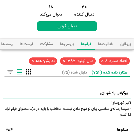
18
30
دنبال کننده
دنبال می‌کند
دنبال کردن
پروفایل
فعالیت‌ها
فیلم‌ها
بررسی‌ها
مشارکت
لیست‌ها
پسند‌ها
×
×
×
تعداد ستاره: 8
سال تولید: 1385
نمایش: همه
ستاره داده شده (754)
دنبال شده (25)
بیوگرافی راد شهبازی
آکیرا کوروساوا:
- سینما رسانه‌ی مناسبی برای توضیح دادن نیست. مخاطب را باید در درک محتوای فیلم آزاد
گذاشت.
ستاره‌ها
754