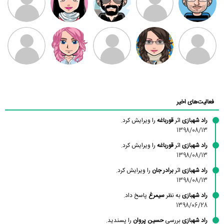
بابی براون
سامان راحمی
امیردلتا
امیروو
ملیکا منتظری
عارفه داستانپور
محسن
فاطمه
حسین پروان
مانلی نشایی
ادریس صفری
محمودزاده
شهشهانی
مقدم
فعالیت‌های اخیر
راد شهبازی
اثر
قورباغه
را ویرایش کرد.
1398/08/13
راد شهبازی
اثر
قورباغه
را ویرایش کرد.
1398/08/13
راد شهبازی
اثر
برادر جان
را ویرایش کرد.
1398/08/13
راد شهبازی
به نظر
سیمرغ
پاسخ داد.
1398/06/28
راد شهبازی
بررسی
حسین پروان
را پسندید.