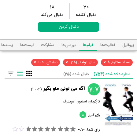
18
30
دنبال کننده
دنبال می‌کند
دنبال کردن
پروفایل
فعالیت‌ها
فیلم‌ها
بررسی‌ها
مشارکت
لیست‌ها
پسند‌ها
×
×
×
تعداد ستاره: 8
سال تولید: 1381
نمایش: همه
ستاره داده شده (754)
دنبال شده (25)
7.7
اگه می تونی منو بگیر
(2002)
کارگردان:
استیون اسپیلبرگ
رای کاربر:
8
0
رای شما:
/
10