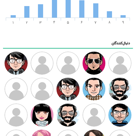
1
2
3
4
5
6
7
8
9
دنبال‌کنندگان
ممدرضا
رضا کاظمی
زهرا ~
ابتین
سید محمد
موسوی
مهدی فرهمند
مهدی سلطانی
داود رضیی
طرفدار میلی
کیوان کیانی
بابی براون
سامان راحمی
امیردلتا
امیروو
ملیکا منتظری
عارفه داستانپور