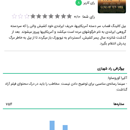
رای کاربر:
8
0
رای شما:
/
10
بیل کاتینگ قصاب سر دسته آمریکاییها، حریف ایرلندی خود کشیش والن را که سردسته
گروهی ایرلندی به نام خرگوشهای مرده است میکشد و آمریکاییها پیروز میشوند. بعد از
گذشت شانزده سال پسر کشیش، آمستردام به نیویورک باز میگردد تا از بیل به خاطر مرگ
پدرش انتقام بگیرد.
بیوگرافی راد شهبازی
آکیرا کوروساوا:
- سینما رسانه‌ی مناسبی برای توضیح دادن نیست. مخاطب را باید در درک محتوای فیلم آزاد
گذاشت.
ستاره‌ها
754