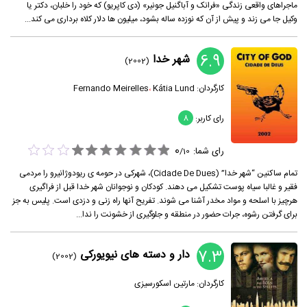
ماجراهای واقعی زندگی «فرانک و آباگنیل جونیر» (دی کاپریو) که خود را خلبان، دکتر یا
وکیل جا می زند و پیش از آن که نوزده ساله بشود، میلیون ها دلار کلاه برداری می کند...
6.9
شهر خدا
(2002)
کارگردان:
Kátia Lund
،
Fernando Meirelles
رای کاربر:
8
0
رای شما:
/
10
تمام ساکنین “شهر خدا” (Cidade De Dues)، شهرکی در حومه ی ریودوژانیرو را مردمی
فقیر و غالبا سیاه پوست تشکیل می دهند. کودکان و نوجوانان شهر خدا قبل از فراگیری
هرچیز با اسلحه و مواد مخدر آشنا می شوند. تفریح آنها راه زنی و دزدی است. پلیس به جز
برای گرفتن رشوه، جرات حضور در منطقه و جلوگیری از خشونت را ندا...
7.3
دار و دسته های نیویورکی
(2002)
کارگردان:
مارتین اسکورسیزی