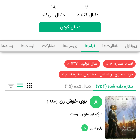
18
30
دنبال کننده
دنبال می‌کند
دنبال کردن
پروفایل
فعالیت‌ها
فیلم‌ها
بررسی‌ها
مشارکت
لیست‌ها
پسند‌ها
×
×
تعداد ستاره: 8
سال تولید: 1371
×
مرتب‌سازی بر اساس: بیشترین ستاره فیلم
ستاره داده شده (754)
دنبال شده (25)
8
بوی خوش زن
(1992)
کارگردان:
مارتن برست
رای کاربر:
8