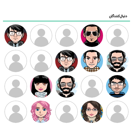
دنبال‌کنندگان
ممدرضا
رضا کاظمی
زهرا ~
ابتین
سید محمد
موسوی
مهدی فرهمند
مهدی سلطانی
داود رضیی
طرفدار میلی
کیوان کیانی
بابی براون
سامان راحمی
امیردلتا
امیروو
ملیکا منتظری
عارفه داستانپور
محسن
فاطمه
حسین پروان
مانلی نشایی
ادریس صفری