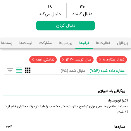
18
30
دنبال کننده
دنبال می‌کند
دنبال کردن
پروفایل
فعالیت‌ها
فیلم‌ها
بررسی‌ها
مشارکت
لیست‌ها
پسند‌ها
×
×
×
تعداد ستاره: 8
سال تولید: 1370
نمایش: همه
ستاره داده شده (754)
دنبال شده (25)
بیوگرافی راد شهبازی
آکیرا کوروساوا:
- سینما رسانه‌ی مناسبی برای توضیح دادن نیست. مخاطب را باید در درک محتوای فیلم آزاد
گذاشت.
ستاره‌ها
754