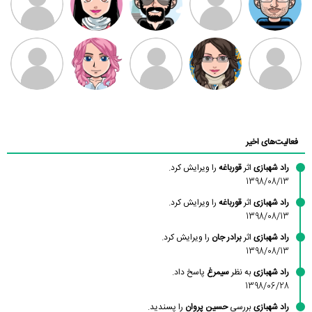
بابی براون
سامان راحمی
امیردلتا
امیروو
ملیکا منتظری
عارفه داستانپور
محسن
فاطمه
حسین پروان
مانلی نشایی
ادریس صفری
محمودزاده
شهشهانی
مقدم
فعالیت‌های اخیر
راد شهبازی
اثر
قورباغه
را ویرایش کرد.
1398/08/13
راد شهبازی
اثر
قورباغه
را ویرایش کرد.
1398/08/13
راد شهبازی
اثر
برادر جان
را ویرایش کرد.
1398/08/13
راد شهبازی
به نظر
سیمرغ
پاسخ داد.
1398/06/28
راد شهبازی
بررسی
حسین پروان
را پسندید.