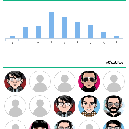
1
2
3
4
5
6
7
8
9
دنبال‌کنندگان
ممدرضا
رضا کاظمی
زهرا ~
ابتین
سید محمد
موسوی
مهدی فرهمند
مهدی سلطانی
داود رضیی
طرفدار میلی
کیوان کیانی