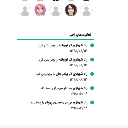
بابی
سامان
امیردلتا
امیروو
ملیکا
عارفه
براون
راحمی
منتظری
داستانپور
محسن
فاطمه
حسین
مانلی
ادریس
محمودزاده
شهشهانی
پروان
نشایی
صفری
فعالیت‌های اخیر
مقدم
راد شهبازی
اثر
قورباغه
را ویرایش کرد.
1398/08/13
راد شهبازی
اثر
قورباغه
را ویرایش کرد.
1398/08/13
راد شهبازی
اثر
برادر جان
را ویرایش کرد.
1398/08/13
راد شهبازی
به نظر
سیمرغ
پاسخ داد.
1398/06/28
راد شهبازی
بررسی
حسین پروان
را پسندید.
1398/06/28