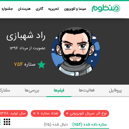
سینما و تلویزیون
تحریریه
گالری
هنرمندان
جشنواره
راد شهبازی
عضویت از مرداد 1396
ستاره
754
پروفایل
فعالیت‌ها
فیلم‌ها
بررسی‌ها
مشارک
×
×
نوع اثر: سریال تلویزیونی
تعداد ستاره: 8
سال تولید: 1378
ستاره داده شده (754)
دنبال شده (25)