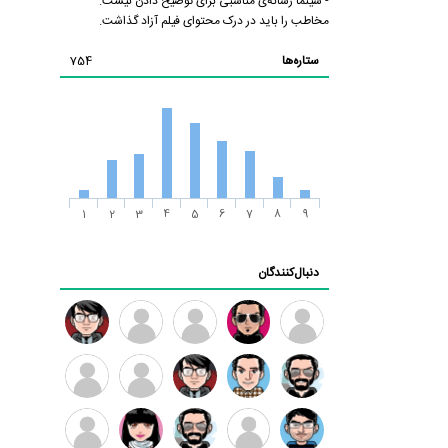
- سینما رسانه‌ی مناسبی برای توضیح دادن نیست.
مخاطب را باید در درک محتوای فیلم آزاد گذاشت.
ستاره‌ها
754
1
2
3
4
5
6
7
8
9
دنبال‌کنندگان
ممدرضا
رضا
زهرا ~
ابتین
سید
کاظمی
محمد
موسوی
مهدی
مهدی
داود
طرفدار
کیوان
فرهمند
سلطانی
رضیی
میلی
کیانی