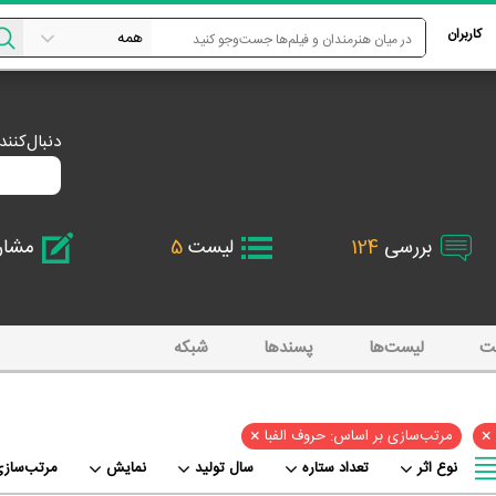
کاربران
دنبال‌کنن
بررسی
124
لیست
5
مشا
ت
لیست‌ها
پسند‌ها
شبکه
×
×
مرتب‌سازی بر اساس: حروف الفبا
نوع اثر
تعداد ستاره
سال تولید
نمایش
مرتب‌سازی